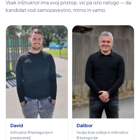
Vsak inštruktor ima svoj pristop, vsi pa isto nalogo — da
kandidat vozi samozavestno, mirno in varno.
David
Dalibor
Inštruktor B kategorije in
Vodja šole vožnje in inštruktor
predavatelj
B kategorije