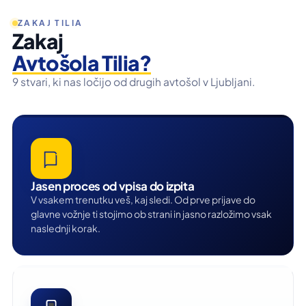
ZAKAJ TILIA
Zakaj
Avtošola Tilia?
9 stvari, ki nas ločijo od drugih avtošol v Ljubljani.
Jasen proces od vpisa do izpita
V vsakem trenutku veš, kaj sledi. Od prve prijave do
glavne vožnje ti stojimo ob strani in jasno razložimo vsak
naslednji korak.