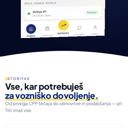
STORITVE
Vse, kar potrebuješ
za vozniško dovoljenje.
Od prvega CPP tečaja do obnovitve in podaljšanja — pri
Tilii imaš vse.