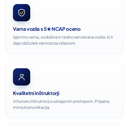
Varna vozila s 5★ NCAP oceno
Izjemno varna, sodobna in redno servisirana vozila, ki ti
dajo občutek varnosti za volanom.
Kvalitetni inštruktorji
Vrhunski inštruktorji z usklajenim pristopom. Prijazna,
mirna komunikacija.