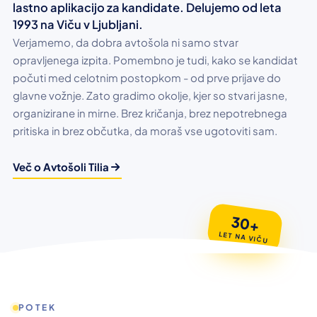
lastno aplikacijo za kandidate. Delujemo od leta
1993 na Viču v Ljubljani.
Verjamemo, da dobra avtošola ni samo stvar
opravljenega izpita. Pomembno je tudi, kako se kandidat
počuti med celotnim postopkom - od prve prijave do
glavne vožnje. Zato gradimo okolje, kjer so stvari jasne,
organizirane in mirne. Brez kričanja, brez nepotrebnega
pritiska in brez občutka, da moraš vse ugotoviti sam.
Več o Avtošoli Tilia
30+
LET NA VIČU
POTEK