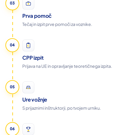
03
Prva pomoč
Tečaj in izpit prve pomoči za voznike.
04
CPP izpit
Prijava na UE in opravljanje teoretičnega izpita.
05
Ure vožnje
S prijaznimi inštruktorji, po tvojem urniku.
06