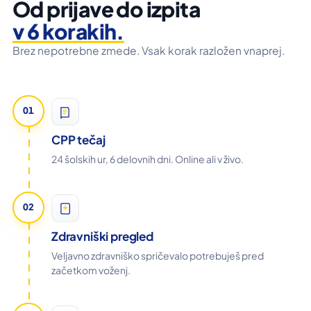
Od prijave do izpita
v 6 korakih.
Brez nepotrebne zmede. Vsak korak razložen vnaprej.
01
CPP tečaj
24 šolskih ur, 6 delovnih dni. Online ali v živo.
02
Zdravniški pregled
Veljavno zdravniško spričevalo potrebuješ pred
začetkom voženj.