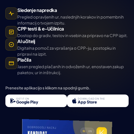
Sledenje napredka
Pregled opravljenih ur, naslednjih korakov in pomembnih
informacij o tvojem izpitu.
CPP testi & e-Učilnica
Dostop do gradiv, testov in vsebin za pripravo na CPP izpit.
AI učitelj
Digitalna pomoč za vprašanja o CPP-ju, postopku in
pripravi na izpit.
Plačila
Jasen pregled plačanih in odvoženih ur, enostaven zakup
paketov, ur in inštrukcij.
Prenesite aplikacijo s klikom na spodnji gumb.
GET IT ON
DOWNLOAD ON THE
Google Play
App Store