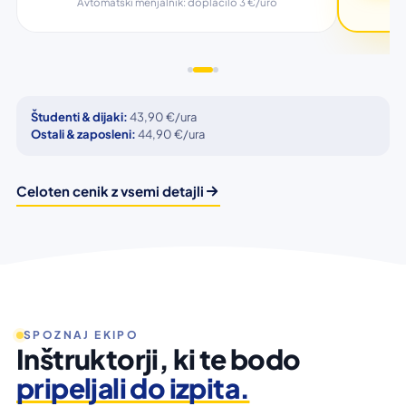
A
Avtomatski menjalnik: doplačilo 3 €/uro
Študenti & dijaki:
43,90 €/ura
Ostali & zaposleni:
44,90 €/ura
Celoten cenik z vsemi detajli
SPOZNAJ EKIPO
Inštruktorji, ki te bodo
pripeljali do izpita.