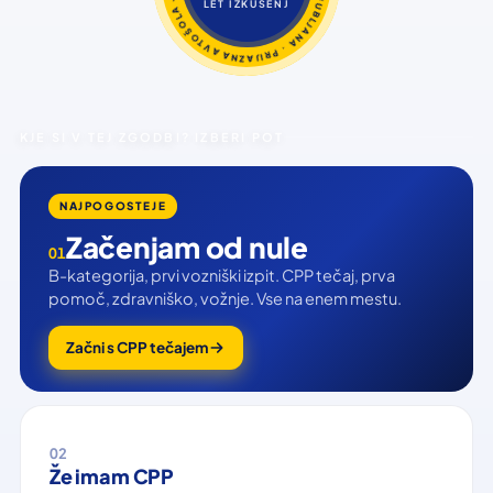
LET IZKUŠENJ
KJE SI V TEJ ZGODBI? IZBERI POT
NAJPOGOSTEJE
Začenjam od nule
01
B-kategorija, prvi vozniški izpit. CPP tečaj, prva
pomoč, zdravniško, vožnje. Vse na enem mestu.
Začni s CPP tečajem
02
Že imam CPP