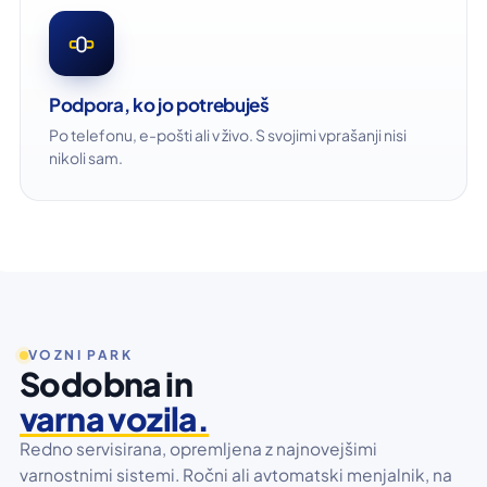
Podpora, ko jo potrebuješ
Po telefonu, e-pošti ali v živo. S svojimi vprašanji nisi
nikoli sam.
VOZNI PARK
Sodobna in
varna vozila.
Redno servisirana, opremljena z najnovejšimi
varnostnimi sistemi. Ročni ali avtomatski menjalnik, na