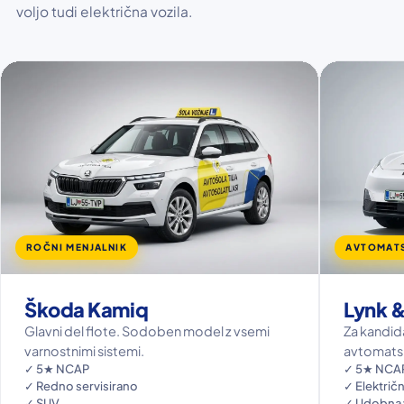
voljo tudi električna vozila.
ROČNI MENJALNIK
AVTOMATS
Škoda Kamiq
Lynk 
Glavni del flote. Sodoben model z vsemi
Za kandidat
varnostnimi sistemi.
avtomats
✓ 5★ NCAP
✓ 5★ NCA
✓ Redno servisirano
✓ Električ
✓ SUV
✓ Udobna 