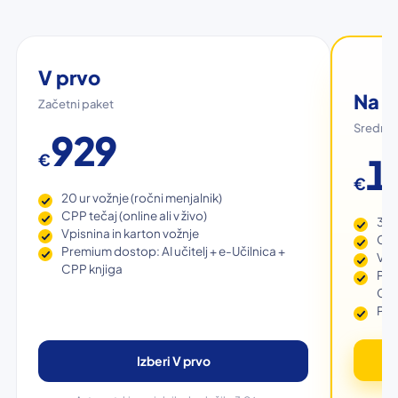
V prvo
Na iz
Začetni paket
Srednji
929
€
1
€
20 ur vožnje (ročni menjalnik)
CPP tečaj (online ali v živo)
30 
Vpisnina in karton vožnje
CPP 
Premium dostop: AI učitelj + e-Učilnica +
Vpi
CPP knjiga
Pre
CPP
Pla
Izberi V prvo