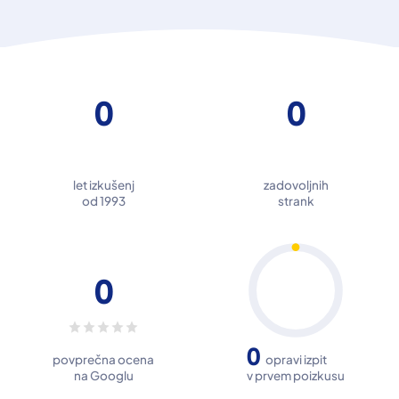
0
0
let izkušenj
zadovoljnih
od 1993
strank
0
0
povprečna ocena
opravi izpit
na Googlu
v prvem poizkusu