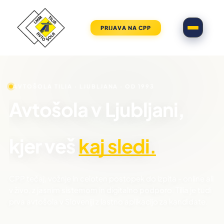
PRIJAVA NA CPP
AVTOŠOLA TILIA · LJUBLJANA · OD 1993
Avtošola
v
Ljubljani,
kjer
veš
kaj sledi.
CPP tečaj, vožnje in celoten postopek do izpita - online ali
v živo, z jasnim sistemom in digitalno podporo. Tilia je tudi
prva avtošola v Sloveniji z lastno aplikacijo za kandidate.