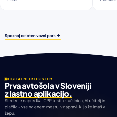
Spoznaj celoten vozni park
DIGITALNI EKOSISTEM
Prva avtošola v Sloveniji
z lastno aplikacijo.
Sledenje napredka, CPP testi, e-učilnica, AI učitelj in
plačila - vse na enem mestu, v napravi, ki jo že imaš v
žepu.