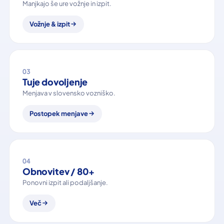
Manjkajo še ure vožnje in izpit.
Vožnje & izpit
03
Tuje dovoljenje
Menjava v slovensko vozniško.
Postopek menjave
04
Obnovitev / 80+
Ponovni izpit ali podaljšanje.
Več