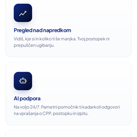
Pregled nad napredkom
Vidiš, kje si in koliko ti še manjka. Tvoj postopek ni
prepuščen ugibanju.
AI podpora
Na voljo 24/7. Pametni pomočnik ti kadarkoli odgovori
na vprašanja o CPP, postopku in izpitu.