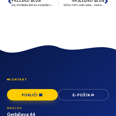
PREJŠNJI BLOG
NASLEDNJI BLOG
KAJ POTREBUJEM ZA VOZNIŠKI IZPIT B?
TEČAJ CPP LJUBLJANA – KAKO IZBRATI BREZ STRESA
KONTAKT
POKLIČI ☎
E-POŠTA ✉
NASLOV
Gerbičeva 44