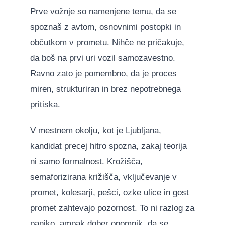
Prve vožnje so namenjene temu, da se
spoznaš z avtom, osnovnimi postopki in
občutkom v prometu. Nihče ne pričakuje,
da boš na prvi uri vozil samozavestno.
Ravno zato je pomembno, da je proces
miren, strukturiran in brez nepotrebnega
pritiska.
V mestnem okolju, kot je Ljubljana,
kandidat precej hitro spozna, zakaj teorija
ni samo formalnost. Krožišča,
semaforizirana križišča, vključevanje v
promet, kolesarji, pešci, ozke ulice in gost
promet zahtevajo pozornost. To ni razlog za
paniko, ampak dober opomnik, da se