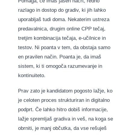
Pomaga, če imaš jasen načrt, redno
razlago in dostop do gradiv, ki jih lahko
uporabljaš tudi doma. Nekaterim ustreza
predavalnica, drugim online CPP tečaj,
tretjim kombinacija tečaja, e-učilnice in
testov. Ni poanta v tem, da obstaja samo
en pravilen način. Poanta je, da imaš
sistem, ki ti omogoča razumevanje in
kontinuiteto.
Prav zato je kandidatom pogosto lažje, ko
je celoten proces strukturiran in digitalno
podprt. Če lahko hitro dobiš informacije,
lažje spremljaš gradiva in veš, na koga se
obrniti, je manj občutka, da vse rešuješ