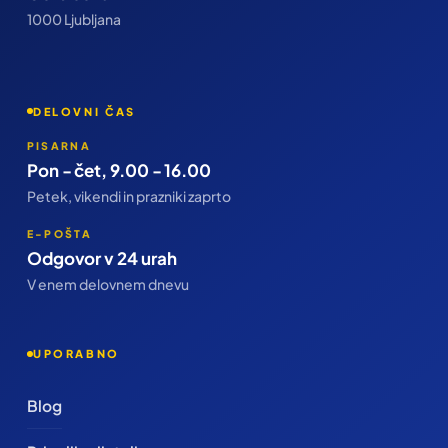
1000 Ljubljana
DELOVNI ČAS
PISARNA
Pon - čet, 9.00 - 16.00
Petek, vikendi in prazniki zaprto
E-POŠTA
Odgovor v 24 urah
V enem delovnem dnevu
UPORABNO
Blog