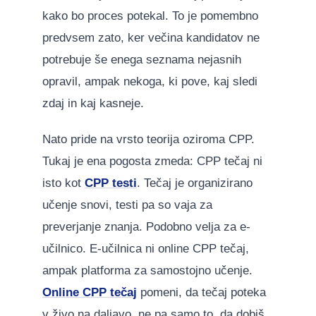
kako bo proces potekal. To je pomembno
predvsem zato, ker večina kandidatov ne
potrebuje še enega seznama nejasnih
opravil, ampak nekoga, ki pove, kaj sledi
zdaj in kaj kasneje.
Nato pride na vrsto teorija oziroma CPP.
Tukaj je ena pogosta zmeda: CPP tečaj ni
isto kot
CPP testi
. Tečaj je organizirano
učenje snovi, testi pa so vaja za
preverjanje znanja. Podobno velja za e-
učilnico. E-učilnica ni online CPP tečaj,
ampak platforma za samostojno učenje.
Online CPP tečaj
pomeni, da tečaj poteka
v živo na daljavo, ne pa samo to, da dobiš