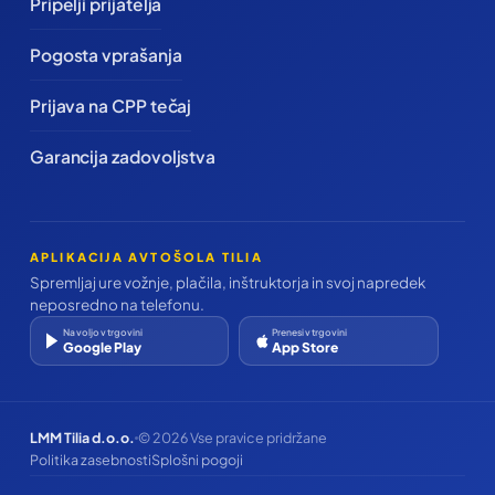
Pripelji prijatelja
Pogosta vprašanja
Prijava na CPP tečaj
Garancija zadovoljstva
APLIKACIJA AVTOŠOLA TILIA
Spremljaj ure vožnje, plačila, inštruktorja in svoj napredek
neposredno na telefonu.
Na voljo v trgovini
Prenesi v trgovini
Google Play
App Store
LMM Tilia d.o.o.
© 2026 Vse pravice pridržane
Politika zasebnosti
Splošni pogoji